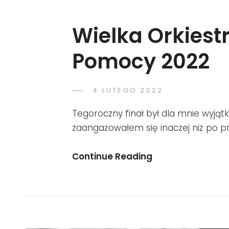
Wielka Orkiest
Pomocy 2022
POSTED
4 LUTEGO 2022
ROMAN
BY
ON
Tegoroczny finał był dla mnie wyjątk
zaangażowałem się inaczej niż po p
Wielka
Continue Reading
Orkiestra
Świątecznej
Pomocy
2022