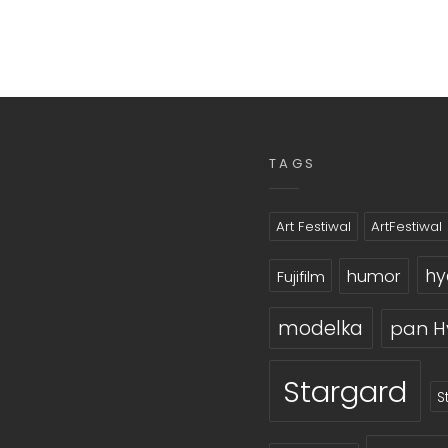
TAGS
Art Festiwal
ArtFestiwal
hy
humor
Fujifilm
modelka
pan H
Stargard
S