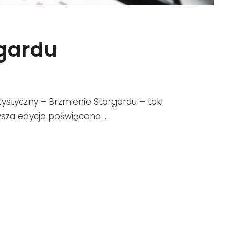
rgardu
tystyczny – Brzmienie Stargardu – taki
rwsza edycja poświęcona …