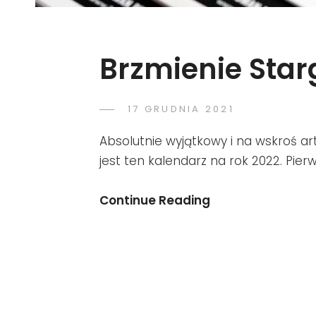
Brzmienie Sta
POSTED
17 GRUDNIA 2021
ROMAN
BY
ON
Absolutnie wyjątkowy i na wskroś ar
jest ten kalendarz na rok 2022. Pie
Brzmienie
Continue Reading
Stargardu