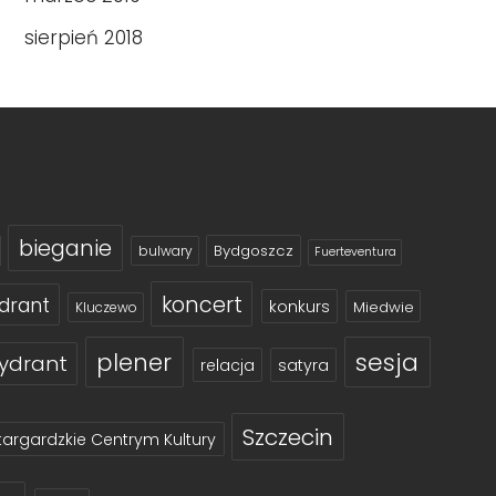
sierpień 2018
bieganie
Bydgoszcz
bulwary
Fuerteventura
koncert
drant
konkurs
Miedwie
Kluczewo
sesja
plener
ydrant
relacja
satyra
Szczecin
targardzkie Centrym Kultury